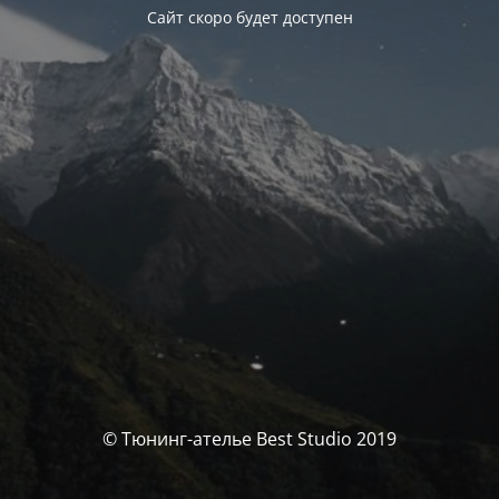
Сайт скоро будет доступен
© Тюнинг-ателье Best Studio 2019