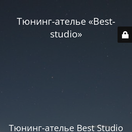
Тюнинг-ателье «Best-
studio»
Тюнинг-ателье Best Studio